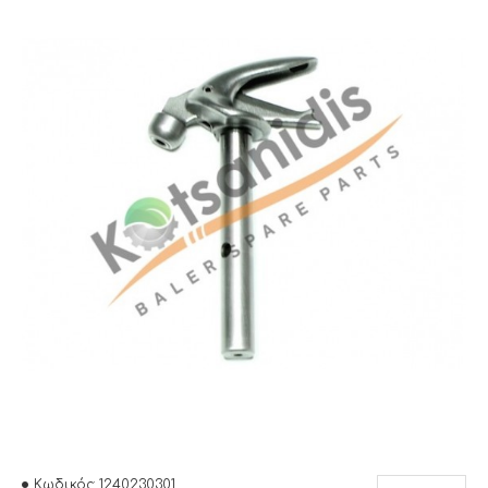
Κωδικός:
1240230301