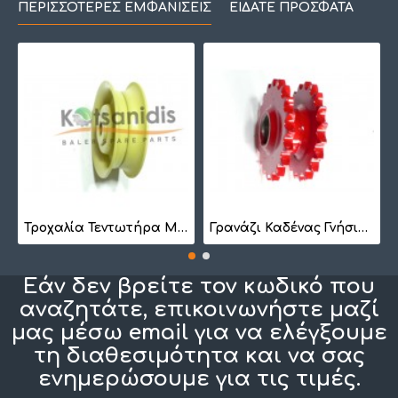
ΠΕΡΙΣΣΌΤΕΡΕΣ ΕΜΦΑΝΊΣΕΙΣ
ΕΊΔΑΤΕ ΠΡΌΣΦΑΤΑ
7
Τροχαλία Τεντωτήρα Μικρή BS 1022
Γρανάζι Καδένας Γνήσιο 1257410201
Εάν δεν βρείτε τον κωδικό που
αναζητάτε, επικοινωνήστε μαζί
μας μέσω email για να ελέγξουμε
τη διαθεσιμότητα και να σας
ενημερώσουμε για τις τιμές.