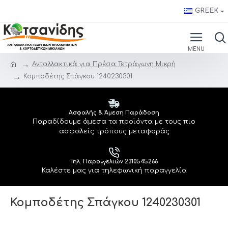
GREEK
Ανταλλακτικά για Πρέσα Τετράγωνη Μικρή
Κομποδέτης Σπάγκου 1240230301
Ασφαλής & Άμεση Παράδοση
Παραδίδουμε άμεσα τα προϊόντα με τους πιο
ασφαλείς τρόπους μεταφοράς
Τηλ. Παραγγελιών 2310545266
Καλέστε μας για τηλεφωνική παραγγελία
Κομποδέτης Σπάγκου 1240230301