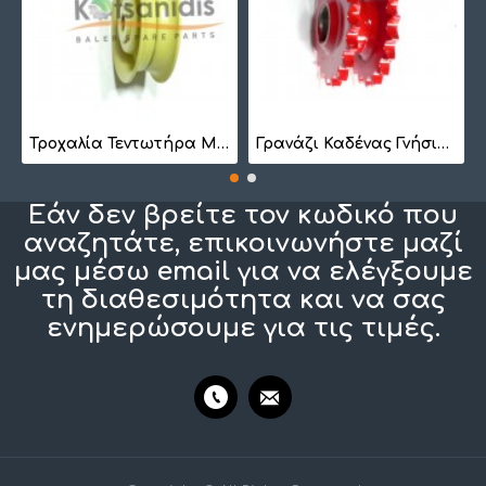
7
Τροχαλία Τεντωτήρα Μικρή BS 1022
Γρανάζι Καδένας Γνήσιο 1257410201
Εάν δεν βρείτε τον κωδικό που
αναζητάτε, επικοινωνήστε μαζί
μας μέσω email για να ελέγξουμε
τη διαθεσιμότητα και να σας
ενημερώσουμε για τις τιμές.