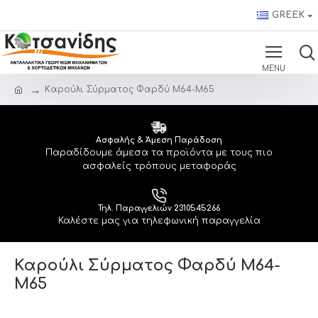
GREEK
Kαρούλι Σύρματος Φαρδύ M64-M65
Ασφαλής & Άμεση Παράδοση
Παραδίδουμε άμεσα τα προϊόντα με τους πιο
ασφαλείς τρόπους μεταφοράς
Τηλ. Παραγγελιών 2310545266
Καλέστε μας για τηλεφωνική παραγγελία
Kαρούλι Σύρματος Φαρδύ M64-
M65