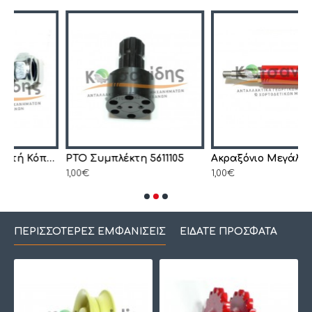
Ρουλεμάν Ρυθμιστή Κόπτη 1105290352
PTO Συμπλέκτη 5611105
Ακραξόνιο Μεγάλο 0942192300
1,00€
1,00€
ΠΕΡΙΣΣΌΤΕΡΕΣ ΕΜΦΑΝΊΣΕΙΣ
ΕΊΔΑΤΕ ΠΡΌΣΦΑΤΑ