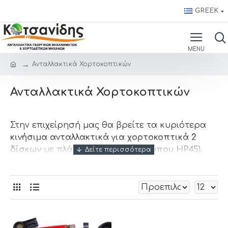
GREEK
Ανταλλακτικά Χορτοκοπτικών
Ανταλλακτικά Χορτοκοπτικών
Στην επιχείρησή μας θα βρείτε τα κυριότερα
κινήσιμα ανταλλακτικά για χορτοκοπτικά 2
δίσκων
με πλάτος κοπής
1,65m (τύπου HP45)
.
Διαθέτουμε άμεσα τους βασικούς κωδικούς
που χρειάζονται συχνά αντικατάσταση, όπως
δίσκους κοπής, άξονες, κουζινέτα και
λεπιδάκια
, καθώς και άλλα απαραίτητα
εξαρτήματα για τη συντήρηση του
μηχανήματός σας.
Επικοινωνήστε μαζί μας για