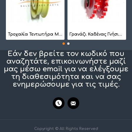
7
Τροχαλία Τεντωτήρα Μικρή BS 1022
Γρανάζι Καδένας Γνήσιο 1257410201
Εάν δεν βρείτε τον κωδικό που
αναζητάτε, επικοινωνήστε μαζί
μας μέσω email για να ελέγξουμε
τη διαθεσιμότητα και να σας
ενημερώσουμε για τις τιμές.
Copyright © All Rights Reserved