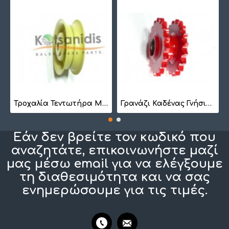
7
Τροχαλία Τεντωτήρα Μικρή BS 1022
Γρανάζι Καδένας Γνήσιο 1257410201
Εάν δεν βρείτε τον κωδικό που
αναζητάτε, επικοινωνήστε μαζί
μας μέσω email για να ελέγξουμε
τη διαθεσιμότητα και να σας
ενημερώσουμε για τις τιμές.