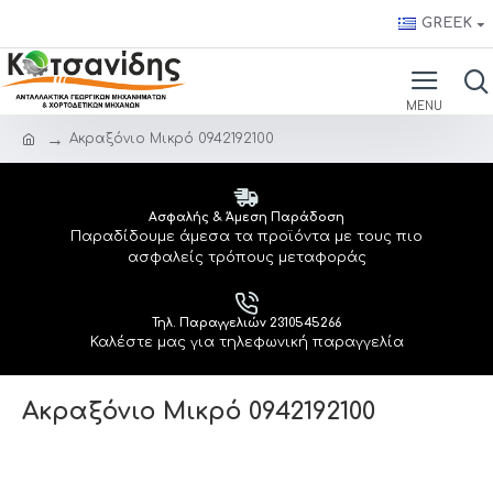
GREEK
Ακραξόνιο Μικρό 0942192100
Ασφαλής & Άμεση Παράδοση
Παραδίδουμε άμεσα τα προϊόντα με τους πιο
ασφαλείς τρόπους μεταφοράς
Τηλ. Παραγγελιών 2310545266
Καλέστε μας για τηλεφωνική παραγγελία
Ακραξόνιο Μικρό 0942192100