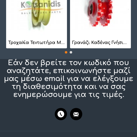
7
Τροχαλία Τεντωτήρα Μικρή BS 1022
Γρανάζι Καδένας Γνήσιο 1257410201
Εάν δεν βρείτε τον κωδικό που
αναζητάτε, επικοινωνήστε μαζί
μας μέσω email για να ελέγξουμε
τη διαθεσιμότητα και να σας
ενημερώσουμε για τις τιμές.