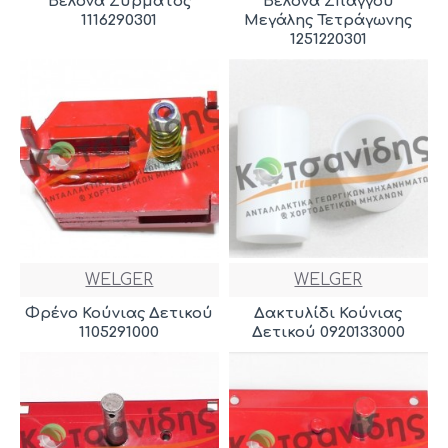
Βελόνα Σύρματος
Βελόνα Σπάγγου
1116290301
Μεγάλης Τετράγωνης
1251220301
WELGER
WELGER
Φρένο Κούνιας Δετικού
Δακτυλίδι Κούνιας
1105291000
Δετικού 0920133000