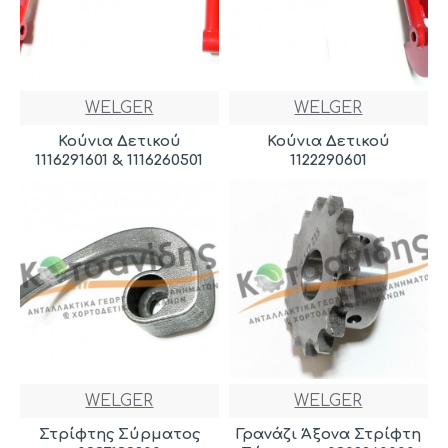
WELGER
WELGER
Κούνια Δετικού
Κούνια Δετικού
1116291601 & 1116260501
1122290601
WELGER
WELGER
Στρίφτης Σύρματος
Γρανάζι Άξονα Στρίφτη