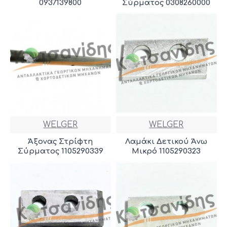
0937139800
Σύρματος 0308260000
WELGER
WELGER
Άξονας Στρίφτη
Λαμάκι Δετικού Άνω
Σύρματος 1105290339
Μικρό 1105290323