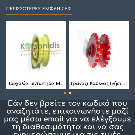
ΠΕΡΙΣΣΌΤΕΡΕΣ ΕΜΦΑΝΊΣΕΙΣ
7
Τροχαλία Τεντωτήρα Μικρή BS 1022
Γρανάζι Καδένας Γνήσιο 1257410201
Εάν δεν βρείτε τον κωδικό που
αναζητάτε, επικοινωνήστε μαζί
μας μέσω email για να ελέγξουμε
τη διαθεσιμότητα και να σας
ενημερώσουμε για τις τιμές.