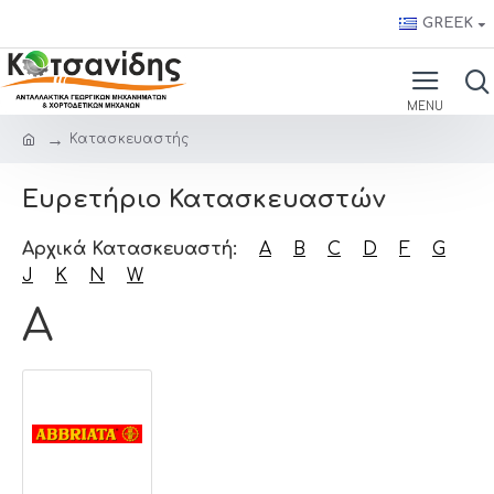
GREEK
Κατασκευαστής
Ευρετήριο Κατασκευαστών
Αρχικά Κατασκευαστή:
A
B
C
D
F
G
J
K
N
W
A