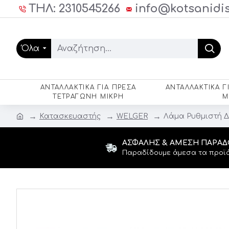
ΤΗΛ: 2310545266
info@kotsanidis
Όλα
ΑΝΤΑΛΛΑΚΤΙΚΆ ΓΙΑ ΠΡΈΣΑ
ΑΝΤΑΛΛΑΚΤΙΚΆ Γ
ΤΕΤΡΆΓΩΝΗ ΜΙΚΡΉ
Μ
Κατασκευαστής
WELGER
Λάμα Ρυθμιστή Δ
ΑΣΦΑΛΉΣ & ΆΜΕΣΗ ΠΑΡΆ
Παραδίδουμε άμεσα τα προϊό