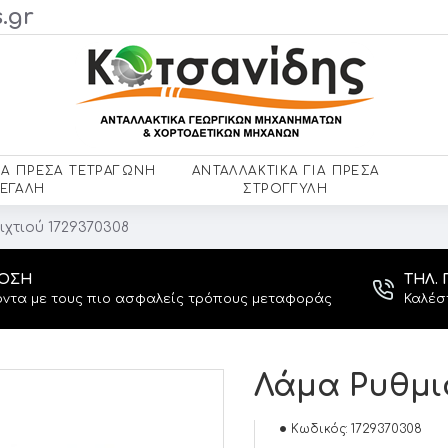
.gr
ΙΑ ΠΡΈΣΑ ΤΕΤΡΆΓΩΝΗ
ΑΝΤΑΛΛΑΚΤΙΚΆ ΓΙΑ ΠΡΈΣΑ
ΕΓΆΛΗ
ΣΤΡΌΓΓΥΛΗ
ιχτιού 1729370308
ΔΟΣΗ
ΤΗΛ. 
ντα με τους πιο ασφαλείς τρόπους μεταφοράς
Καλέσ
Λάμα Ρυθμισ
Κωδικός:
1729370308