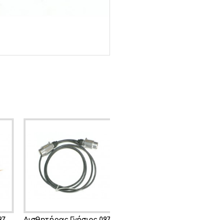
νήσιος 0971514100
Αισθητήρας Γνήσιος 0972168600