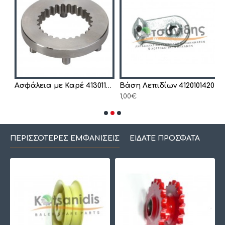
Ασφάλεια με Καρέ 4130119790
Βάση Λεπιδίων 4120101420
1,00€
1
ΠΕΡΙΣΣΌΤΕΡΕΣ ΕΜΦΑΝΊΣΕΙΣ
ΕΊΔΑΤΕ ΠΡΌΣΦΑΤΑ