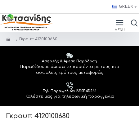
GREEK
Γκρουπ 4120100680
Ασφαλής & Άμεση Παράδοση
Παραδίδουμε άμεσα τα προϊόντα με τους πιο
ασφαλείς τρόπους μεταφοράς
Τηλ. Παραγγελιών 2310545266
Καλέστε μας για τηλεφωνική παραγγελία
Γκρουπ 4120100680