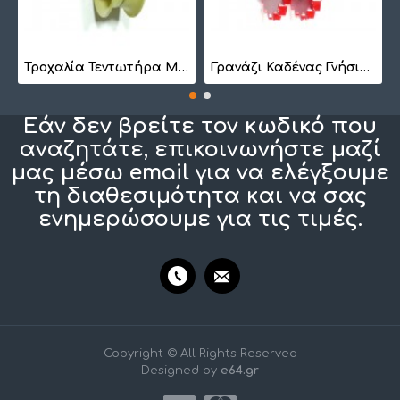
7
Τροχαλία Τεντωτήρα Μικρή BS 1022
Γρανάζι Καδένας Γνήσιο 1257410201
Εάν δεν βρείτε τον κωδικό που
αναζητάτε, επικοινωνήστε μαζί
μας μέσω email για να ελέγξουμε
τη διαθεσιμότητα και να σας
ενημερώσουμε για τις τιμές.
Copyright © All Rights Reserved
Designed by
e64.gr