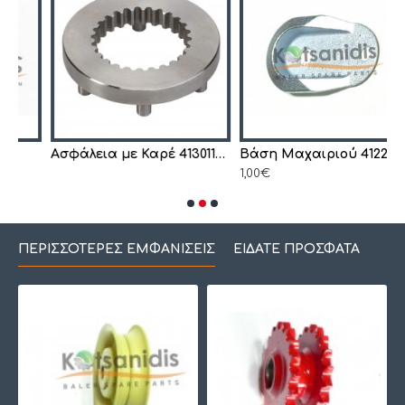
Ασφάλεια με Καρέ 4130119790
Βάση Μαχαιριού 4122504490
1,00€
1
ΠΕΡΙΣΣΌΤΕΡΕΣ ΕΜΦΑΝΊΣΕΙΣ
ΕΊΔΑΤΕ ΠΡΌΣΦΑΤΑ