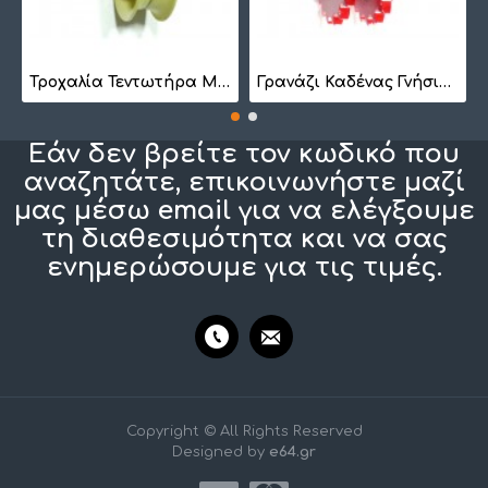
7
Τροχαλία Τεντωτήρα Μικρή BS 1022
Γρανάζι Καδένας Γνήσιο 1257410201
Εάν δεν βρείτε τον κωδικό που
αναζητάτε, επικοινωνήστε μαζί
μας μέσω email για να ελέγξουμε
τη διαθεσιμότητα και να σας
ενημερώσουμε για τις τιμές.
Copyright © All Rights Reserved
Designed by
e64.gr