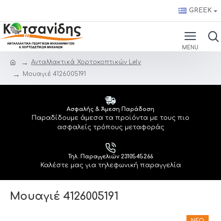
GREEK
Ανταλλακτικά Χορτοκοπτικών Lely
Μουαγιέ 4126005191
Ασφαλής & Άμεση Παράδοση
Παραδίδουμε άμεσα τα προϊόντα με τους πιο
ασφαλείς τρόπους μεταφοράς
Τηλ. Παραγγελιών 2310545266
Καλέστε μας για τηλεφωνική παραγγελία
Μουαγιέ 4126005191
ΝΈΟ