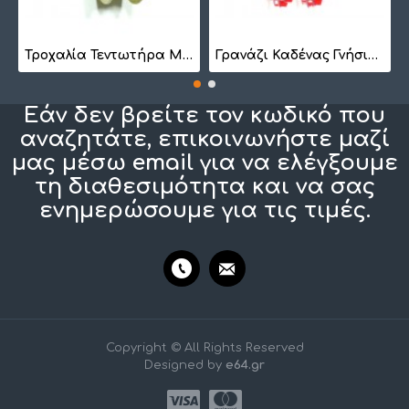
7
Τροχαλία Τεντωτήρα Μικρή BS 1022
Γρανάζι Καδένας Γνήσιο 1257410201
Εάν δεν βρείτε τον κωδικό που
αναζητάτε, επικοινωνήστε μαζί
μας μέσω email για να ελέγξουμε
τη διαθεσιμότητα και να σας
ενημερώσουμε για τις τιμές.
Copyright © All Rights Reserved
Designed by
e64.gr