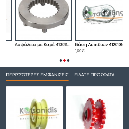
Ασφάλεια με Καρέ 4130119790
Βάση Λεπιδίων 4120101420
1,00€
1
ΠΕΡΙΣΣΌΤΕΡΕΣ ΕΜΦΑΝΊΣΕΙΣ
ΕΊΔΑΤΕ ΠΡΌΣΦΑΤΑ