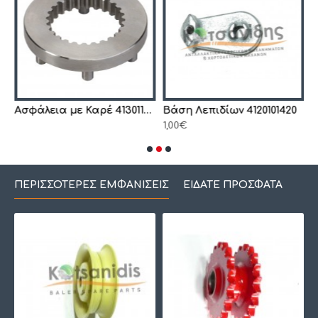
Ασφάλεια με Καρέ 4130119790
Βάση Λεπιδίων 4120101420
1,00€
1
ΠΕΡΙΣΣΌΤΕΡΕΣ ΕΜΦΑΝΊΣΕΙΣ
ΕΊΔΑΤΕ ΠΡΌΣΦΑΤΑ