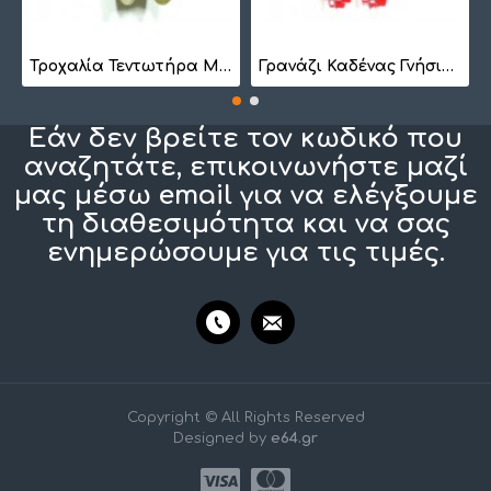
7
Τροχαλία Τεντωτήρα Μικρή BS 1022
Γρανάζι Καδένας Γνήσιο 1257410201
Εάν δεν βρείτε τον κωδικό που
αναζητάτε, επικοινωνήστε μαζί
μας μέσω email για να ελέγξουμε
τη διαθεσιμότητα και να σας
ενημερώσουμε για τις τιμές.
Copyright © All Rights Reserved
Designed by
e64.gr