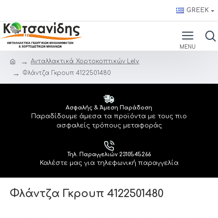
GREEK
Ανταλλακτικά Χορτοκοπτικών Lely
Φλάντζα Γκρουπ 4122501480
Ασφαλής & Άμεση Παράδοση
Παραδίδουμε άμεσα τα προϊόντα με τους πιο
ασφαλείς τρόπους μεταφοράς
Τηλ. Παραγγελιών 2310545266
Καλέστε μας για τηλεφωνική παραγγελία
Φλάντζα Γκρουπ 4122501480