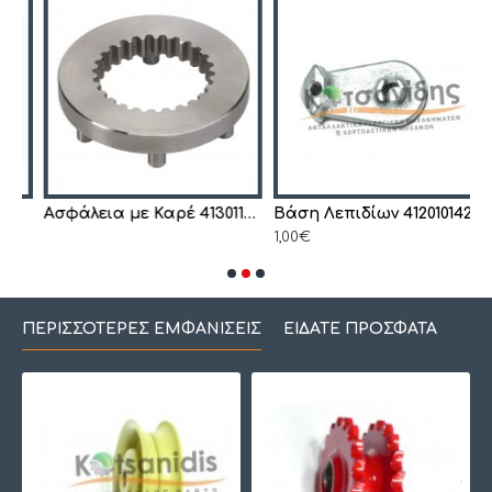
Ασφάλεια με Καρέ 4130119790
Βάση Λεπιδίων 4120101420
1,00€
1
ΠΕΡΙΣΣΌΤΕΡΕΣ ΕΜΦΑΝΊΣΕΙΣ
ΕΊΔΑΤΕ ΠΡΌΣΦΑΤΑ