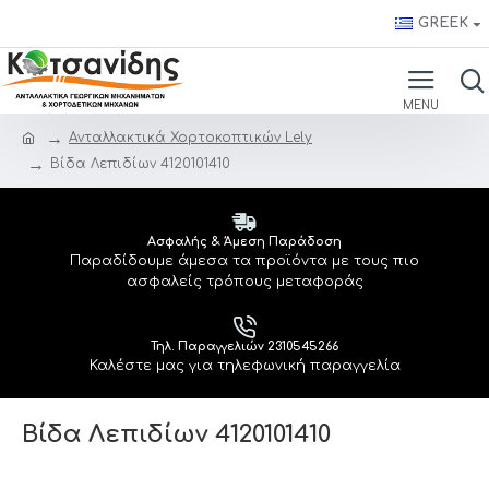
GREEK
Ανταλλακτικά Χορτοκοπτικών Lely
Βίδα Λεπιδίων 4120101410
Ασφαλής & Άμεση Παράδοση
Παραδίδουμε άμεσα τα προϊόντα με τους πιο
ασφαλείς τρόπους μεταφοράς
Τηλ. Παραγγελιών 2310545266
Καλέστε μας για τηλεφωνική παραγγελία
Βίδα Λεπιδίων 4120101410