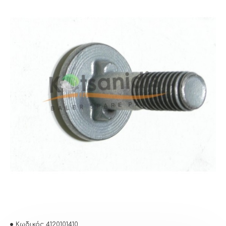
Κωδικός:
4120101410