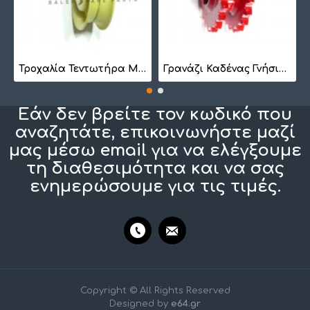
7
Τροχαλία Τεντωτήρα Μικρή BS 1022
Γρανάζι Καδένας Γνήσιο 1257410201
Εάν δεν βρείτε τον κωδικό που
αναζητάτε, επικοινωνήστε μαζί
μας μέσω email για να ελέγξουμε
τη διαθεσιμότητα και να σας
ενημερώσουμε για τις τιμές.
Copyright © All Rights Reserved
Designed by
e64.gr