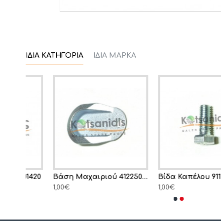
ΊΔΙΑ ΚΑΤΗΓΟΡΊΑ
ΊΔΙΑ ΜΆΡΚΑ
1420
Βάση Μαχαιριού 4122504490
Βίδα Καπέλου 9111303413
1,00€
1,00€