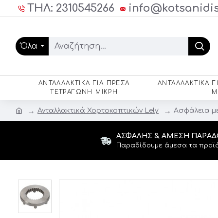
ΤΗΛ: 2310545266
info@kotsanidis
Όλα
ΑΝΤΑΛΛΑΚΤΙΚΆ ΓΙΑ ΠΡΈΣΑ
ΑΝΤΑΛΛΑΚΤΙΚΆ Γ
ΤΕΤΡΆΓΩΝΗ ΜΙΚΡΉ
Μ
Ανταλλακτικά Χορτοκοπτικών Lely
Ασφάλεια με
ΑΣΦΑΛΉΣ & ΆΜΕΣΗ ΠΑΡΆ
Παραδίδουμε άμεσα τα προϊό