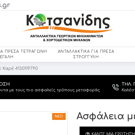
.gr
ΙΑ ΠΡΈΣΑ ΤΕΤΡΆΓΩΝΗ
ΑΝΤΑΛΛΑΚΤΙΚΆ ΓΙΑ ΠΡΈΣΑ
ΕΓΆΛΗ
ΣΤΡΌΓΓΥΛΗ
 Καρέ 4130119790
ΔΟΣΗ
ΤΗΛ. 
ντα με τους πιο ασφαλείς τρόπους μεταφοράς
Καλέσ
Ασφάλεια με
ΝΈΟ
ΚΆΝΤΕ ΜΙΑ ΕΡΏΤΗΣΗ