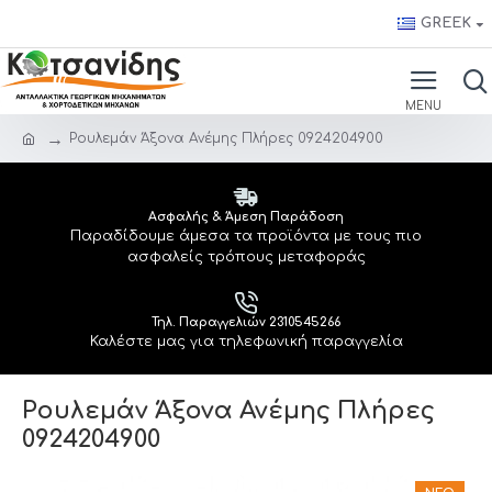
GREEK
Ρουλεμάν Άξονα Ανέμης Πλήρες 0924204900
Ασφαλής & Άμεση Παράδοση
Παραδίδουμε άμεσα τα προϊόντα με τους πιο
ασφαλείς τρόπους μεταφοράς
Τηλ. Παραγγελιών 2310545266
Καλέστε μας για τηλεφωνική παραγγελία
Ρουλεμάν Άξονα Ανέμης Πλήρες
0924204900