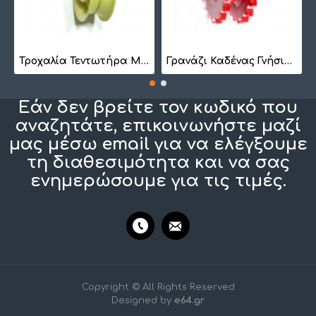
7
Τροχαλία Τεντωτήρα Μικρή BS 1022
Γρανάζι Καδένας Γνήσιο 1257410201
Εάν δεν βρείτε τον κωδικό που
αναζητάτε, επικοινωνήστε μαζί
μας μέσω email για να ελέγξουμε
τη διαθεσιμότητα και να σας
ενημερώσουμε για τις τιμές.
Copyright © All Rights Reserved
Designed by
e64.gr